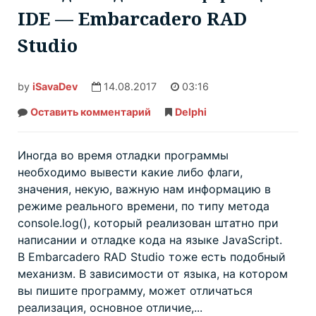
IDE — Embarcadero RAD
Studio
by
iSavaDev
14.08.2017
03:16
Оставить комментарий
Вывод
Delphi
отладочной
информации
в
IDE
Иногда во время отладки программы
—
необходимо вывести какие либо флаги,
Embarcadero
RAD
значения, некую, важную нам информацию в
Studio
режиме реального времени, по типу метода
console.log(), который реализован штатно при
написании и отладке кода на языке JavaScript.
В Embarcadero RAD Studio тоже есть подобный
механизм. В зависимости от языка, на котором
вы пишите программу, может отличаться
реализация, основное отличие,...