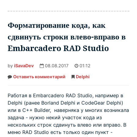
Форматирование кода, как
сдвинуть строки влево-вправо в
Embarcadero RAD Studio
by
iSavaDev
08.08.2017
01:12
Оставить комментарий
Форматирование
Delphi
кода,
как
сдвинуть
строки
Работая в Embarcadero RAD Studio, например в
влево-
Delphi (ранее Borland Delphi и CodeGear Delphi)
вправо
в
или в C++ Builder, наверняка у многих возникала
Embarcadero
RAD
задача - нужно некий участок кода из
Studio
нескольких строк сдвинуть влево или вправо. В
меню RAD Studio есть только один пункт -