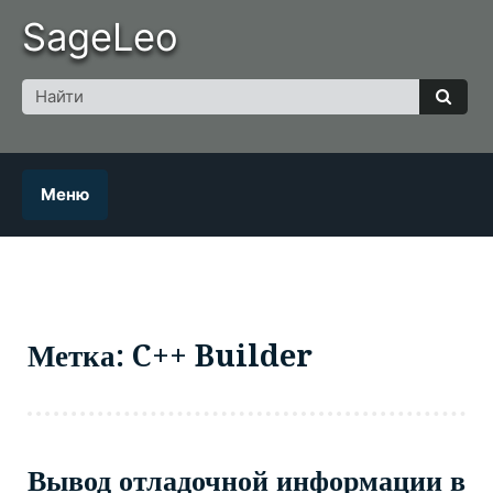
Skip
SageLeo
to
content
Поиск
для
Найт
Меню
Метка: C++ Builder
Вывод отладочной информации в