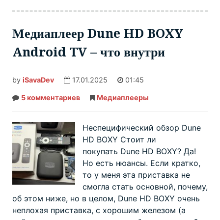
Медиаплеер Dune HD BOXY
Android TV – что внутри
by
iSavaDev
17.01.2025
01:45
5 комментариев
к
Медиаплееры
записи
Медиаплеер
Dune
HD
Неспецифический обзор Dune
BOXY
Android
HD BOXY Стоит ли
TV
покупать Dune HD BOXY? Да!
–
что
Но есть нюансы. Если кратко,
внутри
то у меня эта приставка не
смогла стать основной, почему,
об этом ниже, но в целом, Dune HD BOXY очень
неплохая приставка, с хорошим железом (а