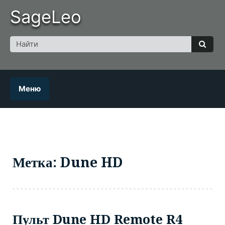
Skip
SageLeo
to
content
Поиск
для
Найт
Меню
Метка: Dune HD
Пульт Dune HD Remote R4