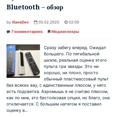
Bluetooth – обзор
by
iSavaDev
05.02.2025
02:09
7 комментариев
к
Медиаплееры
записи
Пульт
Dune
HD
Сразу забегу вперед. Ожидал
Remote
R4
большего. По пятибальной
Bluetooth
шкале, реальная оценка этого
–
обзор
пульта три звезды. Это ни
хорошо, ни плохо, просто
обычный пластмассовый пульт
без всяких вау, с единственным плюсом, у него
есть подсветка. Аэромышь я не считаю плюсом,
как по мне, это бестолковая опция, но благо, она
отключается. С большим натягом я поставил
оценку в...