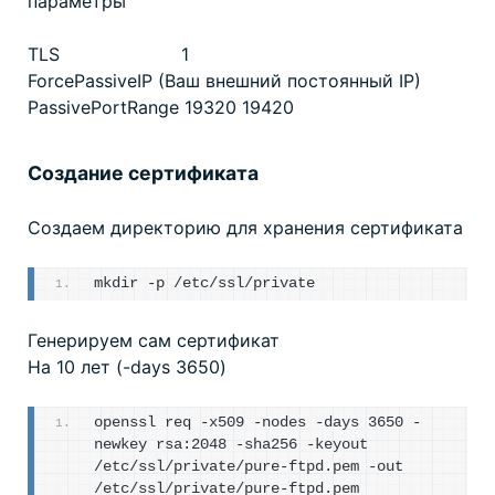
параметры
TLS 1
ForcePassiveIP (Ваш внешний постоянный IP)
PassivePortRange 19320 19420
Создание сертификата
Создаем директорию для хранения сертификата
mkdir -p /etc/ssl/private
Генерируем сам сертификат
На 10 лет (-days 3650)
openssl req -x509 -nodes -days 3650 -
newkey rsa:2048 -sha256 -keyout 
/etc/ssl/private/pure-ftpd.pem -out 
/etc/ssl/private/pure-ftpd.pem