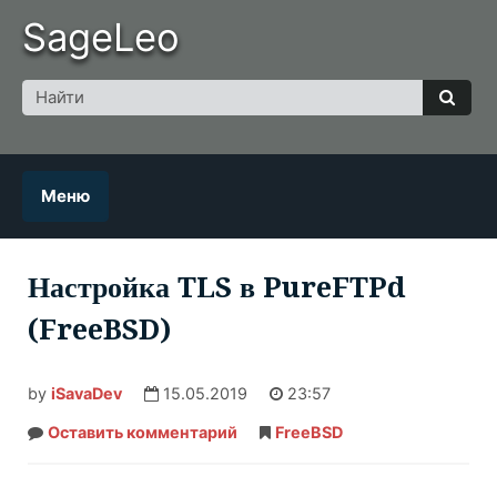
Skip
SageLeo
to
content
Поиск
для
Найт
Меню
Настройка TLS в PureFTPd
(FreeBSD)
by
iSavaDev
15.05.2019
23:57
Оставить комментарий
Настройка
FreeBSD
TLS
в
PureFTPd
(FreeBSD)