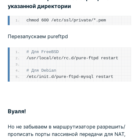
указанной директории
chmod 600 /etc/ssl/private/*.pem
Перезапускаем pureftpd
# Для FreeBSD
/usr/local/etc/rc.d/pure-ftpd restart
# Для Debian
/etc/init.d/pure-ftpd-mysql restart
Вуаля!
Но не забываем в маршрутизаторе разрешить/
прописать порты пассивной передачи для NAT,