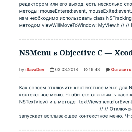
редактором или его выход, есть несколько сп
методы: mouseEntered:event, mouseExited:event
нам необходимо использовать class NSTrackin
методом viewWillMoveToWindow: MyView.h // // MyV
NSMenu в Objective C — Xco
by
iSavaDev
03.03.2018
16:43
Оставить
Как совсем отключить контекстное меню для 
контекстное меню. Чтобы его отключить насовс
NSTextView) и в методе -textView:menu:forEvent:a
---------------------------------------// // От
запускает всплывающее контекстное меню. Чтоб