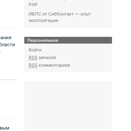
PHP
ИБПС от СибКонтакт — опыт
эксплуатации
вания
Персональное
бласти
Войти
и
RSS
записей
RSS
комментариев
овым