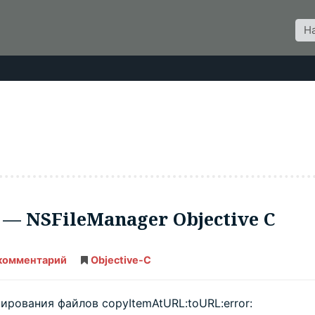
Пои
для
 — NSFileManager Objective C
 комментарий
Проблемы
Objective-C
копирования
файлов
—
NSFileManager
ирования файлов copyItemAtURL:toURL:error:
Objective