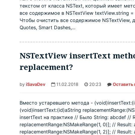
текстом от класса NSText, который имеет метод
все содержимое в NSTextView textView.string = @
Чтобы очистить все содержимое NSTextView, д
Quotes, Smart Dashes,...
NSTextView insertText metho
replacement?
by
iSavaDev
11.02.2018
20:23
Оставить
Вместо устаревшего метода - (void)insertText:
(void)insertText:(id)aString replacementRange
insertText на практике // Было String: abcdef // 
replacementRange:NSMakeRange(1, 0)]; // Result: 
replacementRange:NSMakeRange(1, 2)]; // Result: 