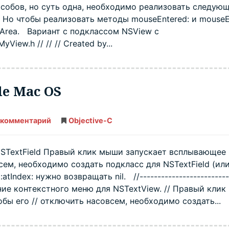
особов, но суть одна, необходимо реализовать следую
Mac
OS
. Но чтобы реализовать методы mouseEntered: и mouseEx
gArea. Вариант с подклассом NSView с
iew.h // // // Created by...
de Mac OS
 комментарий
NSMenu
Objective-C
в
Objective
C
—
NSTextField Правый клик мыши запускает всплывающее
Xcode
ем, необходимо создать подкласс для NSTextField (ил
Mac
OS
tIndex: нужно возвращать nil. //-------------------------
ключение контекстного меню для NSTextView. // Правый кли
ы его // отключить насовсем, необходимо создать...