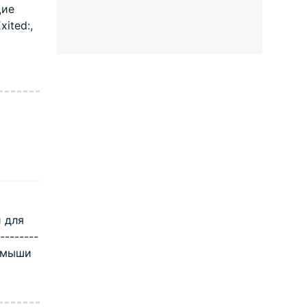
щие
ited:,
и для
--------
к мыши