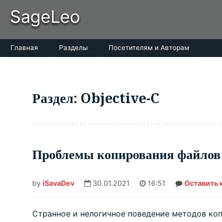
Skip
SageLeo
to
content
Главная
Разделы
Посетителям и Авторам
Раздел: Objective-C
Проблемы копирования файлов
by
iSavaDev
30.01.2021
16:51
Оставить
Странное и нелогичное поведение методов коп