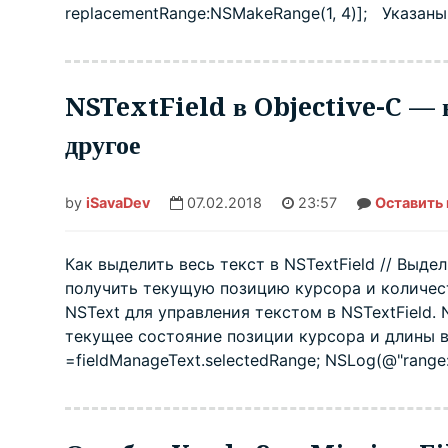
replacementRange:NSMakeRange(1, 4)]; Указан
NSTextField в Objective-C — в
другое
by
iSavaDev
07.02.2018
23:57
Оставить
Как выделить весь текст в NSTextField // Выделит
получить текущую позицию курсора и количест
NSText для управления текстом в NSTextField. NS
текущее состояние позиции курсора и длины в
=fieldManageText.selectedRange; NSLog(@"range: lo