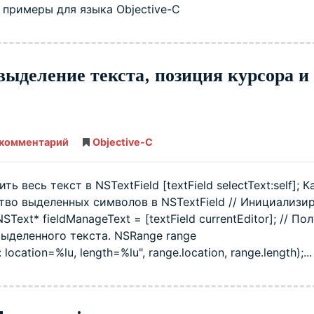
ы примеры для языка Objective-C
ыделение текста, позиция курсора и
 комментарий
NSTextField
Objective-C
в
Objective-
C
—
ь весь текст в NSTextField [textField selectText:self]; К
выделение
во выделенных символов в NSTextField // Инициализи
текста,
позиция
Text* fieldManageText = [textField currentEditor]; // По
курсора
и
ыделенного текста. NSRange range
другое
cation=%lu, length=%lu", range.location, range.length);...