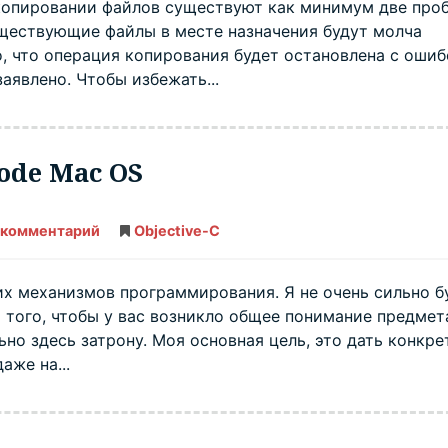
При копировании файлов существуют как минимум две про
C
уществующие файлы в месте назначения будут молча
, что операция копирования будет остановлена с ошиб
заявлено. Чтобы избежать...
code Mac OS
 комментарий
Подклассы
Objective-C
в
Objective
C
—
ших механизмов программирования. Я не очень сильно б
Xcode
ля того, чтобы у вас возникло общее понимание предмет
Mac
OS
но здесь затрону. Моя основная цель, это дать конкр
аже на...