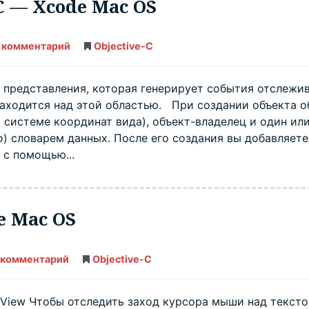
 C — Xcode Mac OS
 комментарий
NSTrackingArea
Objective-C
в
Objective
C
—
ь представления, которая генерирует события отслежи
Xcode
находится над этой областью. При создании объекта о
Mac
OS
 системе координат вида), объект-владелец и один ил
о) словарем данных. После его создания вы добавляете
 с помощью...
e Mac OS
 комментарий
NSView
Objective-C
в
Objective
C
—
SView Чтобы отследить заход курсора мыши над текст
Xcode