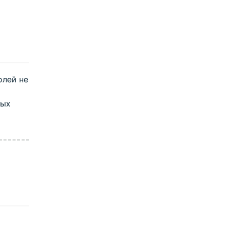
олей не
вых