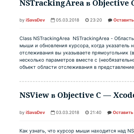
NSTrackingArea в Objective
by
iSavaDev
05.03.2018
23:20
Оставить
Class NSTrackingArea NSTrackingArea - Област
мыши и обновления курсора, когда указатель 
отслеживания вы указываете прямоугольник (в
несколько параметров вместе с (необязательн
объект области отслеживания в представление
NSView в Objective C — Xcod
by
iSavaDev
03.03.2018
21:40
Оставить
Как узнать, что курсор мыши находится над N