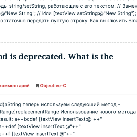
ы string/setString, работающие с его текстом. // Заме
"New String"; // Или [textView setString:@"New String"]
остаточно передать пустую строку. Как выключить Sm
d is deprecated. What is the
 комментарий
NSTextView
Objective-C
insertText
method
is
deprecated.
(id)aString теперь используем следующий метод -
What
:(NSRange)replacementRange Использование нового метода
is
the
Result: a++bcdef [textView insertText:@"++"
replacement?
a++def [textView insertText:@"++"
a++f [textView insertText:@"++"