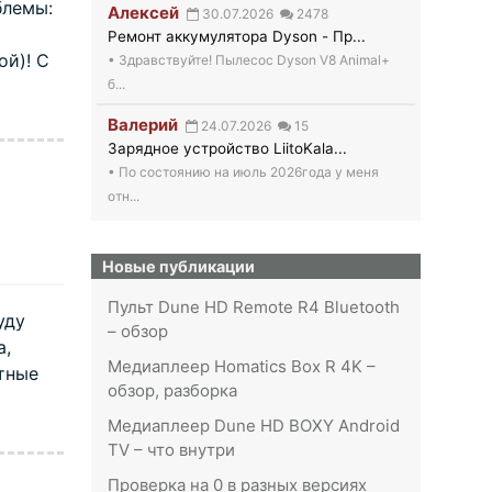
блемы:
Алексей
30.07.2026
2478
Ремонт аккумулятора Dyson - Пр...
ой)! С
• Здравствуйте! Пылесос Dyson V8 Animal+
б...
Валерий
24.07.2026
15
Зарядное устройство LiitoKala...
• По состоянию на июль 2026года у меня
отн...
Новые публикации
Пульт Dune HD Remote R4 Bluetooth
уду
– обзор
а,
Медиаплеер Homatics Box R 4K –
етные
обзор, разборка
Медиаплеер Dune HD BOXY Android
TV – что внутри
Проверка на 0 в разных версиях