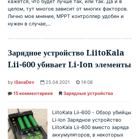
кажется, что будет лучше так, или так. Да и в
целом, тут многое зависит от многих факторов.
Лично мое мнение, MPPT контроллер удобен и
нужен в случае,...
Зарядное устройство LiitoKala
Lii-600 убивает Li-Ion элементы
by
iSavaDev
25.04.2021
14:08
15 комментариев
к
Зарядные устройства
записи
Зарядное
устройство
LiitoKala
LiitoKala Lii-600 - Обзор убийцы
Lii-
Li-Ion Зарядное устройство
600
убивает
LiitoKala Lii-600 вместо заряда
Li-
Ion
аккумуляторов, в некоторых
элементы