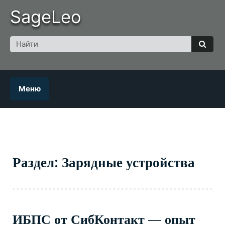
Skip
SageLeo
to
content
Поиск
для
Найт
Меню
Раздел: Зарядные устройства
ИБПС от СибКонтакт — опыт