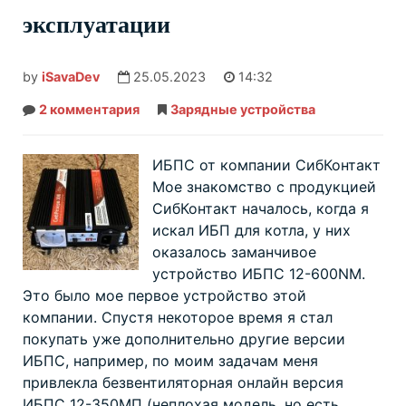
эксплуатации
by
iSavaDev
25.05.2023
14:32
2 комментария
к
Зарядные устройства
записи
ИБПС
от
СибКонтакт
ИБПС от компании СибКонтакт
—
опыт
Мое знакомство с продукцией
эксплуатации
СибКонтакт началось, когда я
искал ИБП для котла, у них
оказалось заманчивое
устройство ИБПС 12-600NM.
Это было мое первое устройство этой
компании. Спустя некоторое время я стал
покупать уже дополнительно другие версии
ИБПС, например, по моим задачам меня
привлекла безвентиляторная онлайн версия
ИБПС 12-350МП (неплохая модель, но есть...