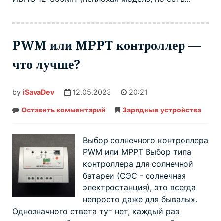
PWM или MPPT контроллер —
что лучше?
by
iSavaDev
12.05.2023
20:21
Оставить комментарий
PWM
Зарядные устройства
или
MPPT
контроллер
—
Выбор солнечного контроллера
что
PWM или MPPT Выбор типа
лучше?
контроллера для солнечной
батареи (СЭС - солнечная
электростанция), это всегда
непросто даже для бывалых.
Однозначного ответа тут нет, каждый раз