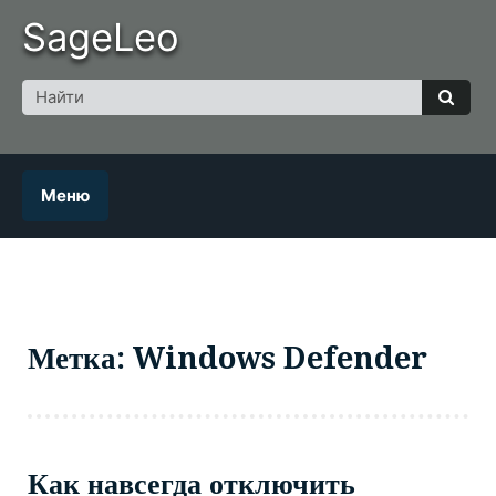
Skip
SageLeo
to
content
Поиск
для
Найт
Меню
Метка: Windows Defender
Как навсегда отключить