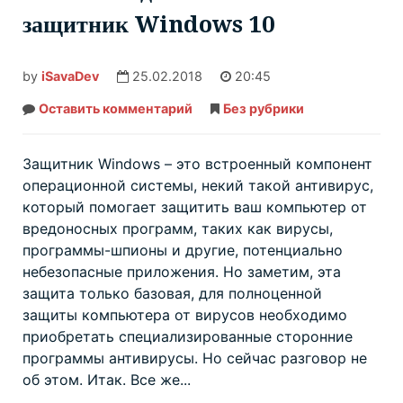
защитник Windows 10
by
iSavaDev
25.02.2018
20:45
Оставить комментарий
Как
Без рубрики
навсегда
отключить
защитник
Windows
Защитник Windows – это встроенный компонент
10
операционной системы, некий такой антивирус,
который помогает защитить ваш компьютер от
вредоносных программ, таких как вирусы,
программы-шпионы и другие, потенциально
небезопасные приложения. Но заметим, эта
защита только базовая, для полноценной
защиты компьютера от вирусов необходимо
приобретать специализированные сторонние
программы антивирусы. Но сейчас разговор не
об этом. Итак. Все же...