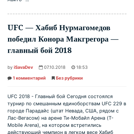
UFC — Хабиб Нурмагомедов
победил Конора Макгрегора —
главный бой 2018
by
iSavaDev
07.10.2018
18:53
1 комментарий
к
Без рубрики
записи
UFC
—
Хабиб
UFC 2018 - Главный бой Сегодня состоялся
Нурмагомедов
турнир по смешанным единоборствам UFC 229 в
победил
Конора
городе Парадайс (штат Невада, США, рядом с
Макгрегора
—
Лас-Вегасом) на арене Ти-Мобайл Арена (T-
главный
бой
Mobile Arena), на котором встретились
2018
действующий чемпион в легком весе Хабиб