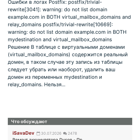
not
Ошибки в логах Postfix: postfix/trivial-
list
rewrite[3041]: warning: do not list domain
domain
example.com
example.com in BOTH virtual_mailbox_domains and
in
BOTH
relay_domains postfix/trivial-rewrite[10669]:
warning: do not list domain example.com in BOTH
mydestination and virtual_mailbox_domains
Решение В таблице с виртуальными доменами
(virtual_mailbox_domains) содержится реальный
домен, в таком случае эту запись из таблицы
следует убрать или наоборот, удалить ваш
домен из переменных mydestination и
relay_domains. Нельзя...
Что обсуждают
iSavaDev
30.07.2026
2478
Ремонт аккумулятора Dyson - Пр...