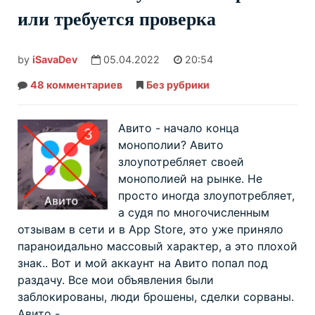
или требуется проверка
by
iSavaDev
05.04.2022
20:54
48 комментариев
к
Без рубрики
записи
Авито
—
аккаунт
Авито - начало конца
заблокирован
монополии? Авито
или
требуется
злоупотребляет своей
проверка
монополией на рынке. Не
просто иногда злоупотребляет,
а судя по многочисленным
отзывам в сети и в App Store, это уже приняло
параноидально массовый характер, а это плохой
знак.. Вот и мой аккаунт на Авито попал под
раздачу. Все мои объявления были
заблокированы, люди брошены, сделки сорваны.
Авито -...