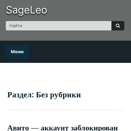
Skip
SageLeo
to
content
Поиск
для
Найт
Меню
Раздел: Без рубрики
Авито — аккаунт заблокирован