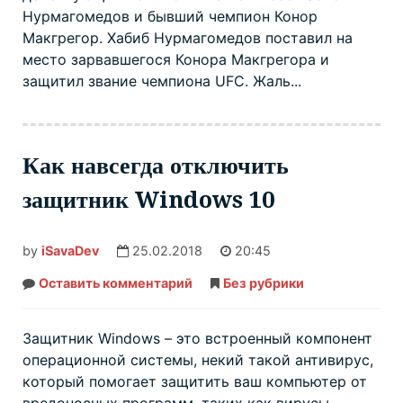
Нурмагомедов и бывший чемпион Конор
Макгрегор. Хабиб Нурмагомедов поставил на
место зарвавшегося Конора Макгрегора и
защитил звание чемпиона UFC. Жаль...
Как навсегда отключить
защитник Windows 10
by
iSavaDev
25.02.2018
20:45
Оставить комментарий
Как
Без рубрики
навсегда
отключить
защитник
Windows
Защитник Windows – это встроенный компонент
10
операционной системы, некий такой антивирус,
который помогает защитить ваш компьютер от
вредоносных программ, таких как вирусы,