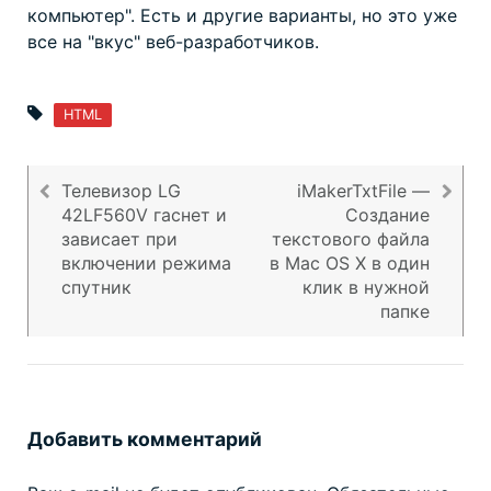
компьютер". Есть и другие варианты, но это уже
все на "вкус" веб-разработчиков.
HTML
Телевизор LG
iMakerTxtFile —
42LF560V гаснет и
Создание
Навигация
зависает при
текстового файла
по
включении режима
в Mac OS X в один
записям
спутник
клик в нужной
папке
Добавить комментарий