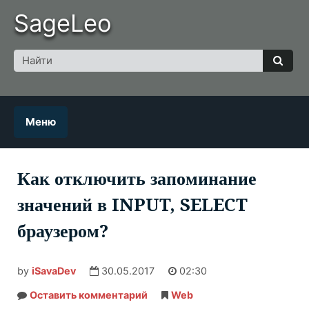
Skip
SageLeo
to
content
Поиск
для
Найт
Меню
Как отключить запоминание
значений в INPUT, SELECT
браузером?
by
iSavaDev
30.05.2017
02:30
Оставить комментарий
Как
Web
отключить