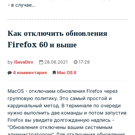
- в случае...
Как отключить обновления
Firefox 60 и выше
by
iSavaDev
28.06.2021
17:29
4 комментария
к
Mac OS X
записи
Как
отключить
обновления
MacOS - отключаем обновления Firefox через
Firefox
групповую политику. Это самый простой и
60
и
кардинальный метод. В терминале по очереди
выше
нужно выполнить две команды и потом запустив
Firefox вы увидите долгожданную надпись -
"Обновления отключены вашим системным
администратором". Для отключения обновления