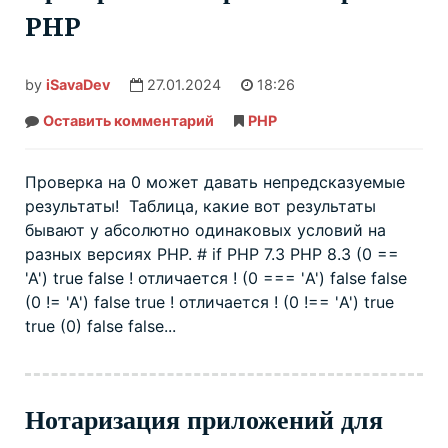
PHP
by
iSavaDev
27.01.2024
18:26
Оставить комментарий
Проверка
PHP
на
0
в
разных
Проверка на 0 может давать непредсказуемые
версиях
результаты! Таблица, какие вот результаты
PHP
бывают у абсолютно одинаковых условий на
разных версиях PHP. # if PHP 7.3 PHP 8.3 (0 ==
'A') true false ! отличается ! (0 === 'A') false false
(0 != 'A') false true ! отличается ! (0 !== 'A') true
true (0) false false...
Нотаризация приложений для