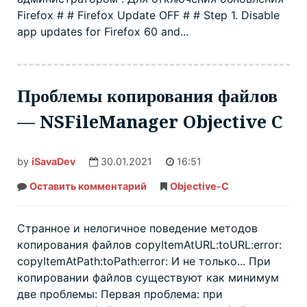
Firefox # # Firefox Update OFF # # Step 1. Disable
app updates for Firefox 60 and...
Проблемы копирования файлов
— NSFileManager Objective C
by
iSavaDev
30.01.2021
16:51
Оставить комментарий
Проблемы
Objective-C
копирования
файлов
—
NSFileManager
Странное и нелогичное поведение методов
Objective
копирования файлов copyItemAtURL:toURL:error:
C
copyItemAtPath:toPath:error: И не только... При
копировании файлов существуют как минимум
две проблемы: Первая проблема: при