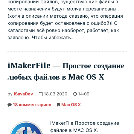
копировании файлов, существующие файлы в
месте назначения будут молча перезаписаны
(хотя в описании метода сказано, что операция
копирования будет остановлена с ошибой)! С
каталогами всё ровно наоборот, работает, как
заявлено. Чтобы избежать...
iMakerFile — Простое создание
любых файлов в Mac OS X
by
iSavaDev
18.03.2020
14:09
18 комментариев
к
Mac OS X
записи
iMakerFile
—
Простое
iMakerFile Простое создание
создание
файлов в MAC OS X.
любых
файлов