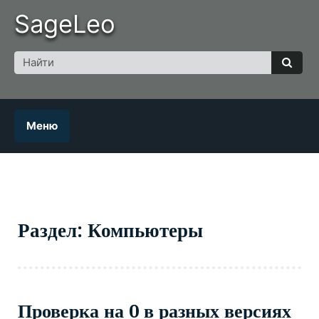
Skip
SageLeo
to
content
Поиск
для
Найт
Меню
Раздел: Компьютеры
Проверка на 0 в разных версиях