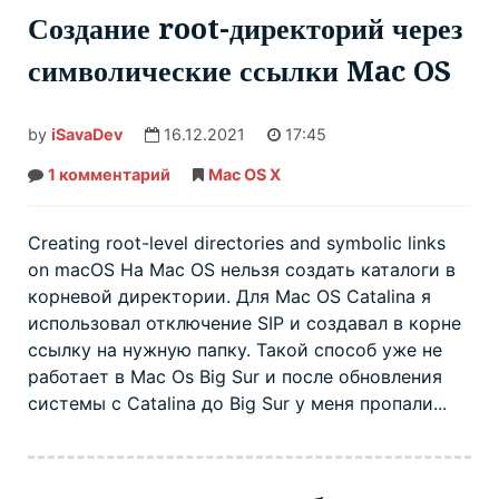
Создание root-директорий через
символические ссылки Mac OS
by
iSavaDev
16.12.2021
17:45
1 комментарий
к
Mac OS X
записи
Создание
root-
директорий
Creating root-level directories and symbolic links
через
on macOS На Mac OS нельзя создать каталоги в
символические
ссылки
корневой директории. Для Mac OS Catalina я
Mac
OS
использовал отключение SIP и создавал в корне
ссылку на нужную папку. Такой способ уже не
работает в Mac Os Big Sur и после обновления
системы с Catalina до Big Sur у меня пропали...