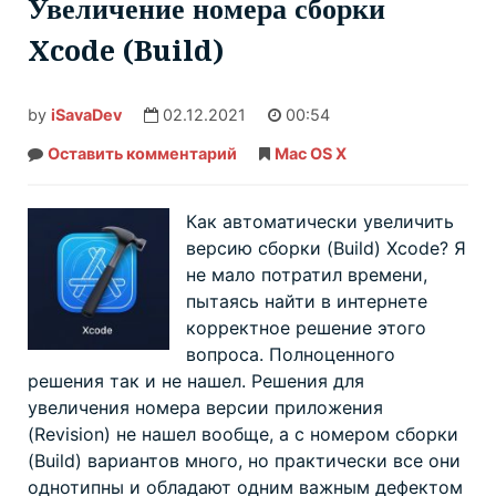
Увеличение номера сборки
Xcode (Build)
by
iSavaDev
02.12.2021
00:54
Оставить комментарий
Увеличение
Mac OS X
номера
сборки
Xcode
(Build)
Как автоматически увеличить
версию сборки (Build) Xcode? Я
не мало потратил времени,
пытаясь найти в интернете
корректное решение этого
вопроса. Полноценного
решения так и не нашел. Решения для
увеличения номера версии приложения
(Revision) не нашел вообще, а с номером сборки
(Build) вариантов много, но практически все они
однотипны и обладают одним важным дефектом