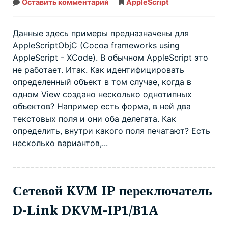
Оставить комментарий
Как
AppleScript
идентифицировать
объект
в
AppleScript
Данные здесь примеры предназначены для
AppleScriptObjC (Cocoa frameworks using
AppleScript - XCode). В обычном AppleScript это
не работает. Итак. Как идентифицировать
определенный объект в том случае, когда в
одном View создано несколько однотипных
объектов? Например есть форма, в ней два
текстовых поля и они оба делегата. Как
определить, внутри какого поля печатают? Есть
несколько вариантов,...
Сетевой KVM IP переключатель
D-Link DKVM-IP1/B1A