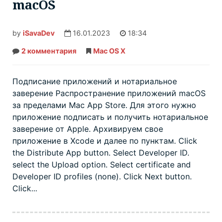
macOS
by
iSavaDev
16.01.2023
18:34
2 комментария
к
Mac OS X
записи
Нотаризация
приложений
для
Подписание приложений и нотариальное
macOS
заверение Распространение приложений macOS
за пределами Mac App Store. Для этого нужно
приложение подписать и получить нотариальное
заверение от Apple. Архивируем свое
приложение в Xcode и далее по пунктам. Click
the Distribute App button. Select Developer ID.
select the Upload option. Select certificate and
Developer ID profiles (none). Click Next button.
Click...