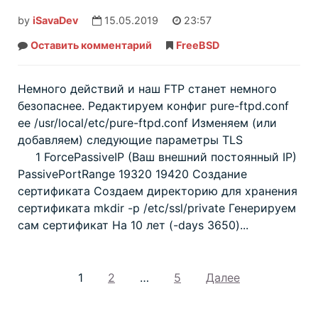
by
iSavaDev
15.05.2019
23:57
Оставить комментарий
Настройка
FreeBSD
TLS
в
PureFTPd
(FreeBSD)
Немного действий и наш FTP станет немного
безопаснее. Редактируем конфиг pure-ftpd.conf
ee /usr/local/etc/pure-ftpd.conf Изменяем (или
добавляем) следующие параметры TLS
1 ForcePassiveIP (Ваш внешний постоянный IP)
PassivePortRange 19320 19420 Создание
сертификата Создаем директорию для хранения
сертификата mkdir -p /etc/ssl/private Генерируем
сам сертификат На 10 лет (-days 3650)...
1
2
…
5
Далее
Навигация