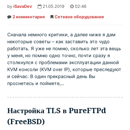
by
iSavaDev
21.05.2019
02:46
2 комментария
к
Сетевое оборудование
записи
Сетевой
KVM
IP
Сначала немного критики, а далее ниже я дам
переключатель
некоторые советы – как заставить это чудо
D-
Link
работать. Я уже не помню, сколько лет эта вещь
DKVM-
IP1/B1A
у меня, но помню одно точно, почти сразу я
столкнулся с проблемами эксплуатации данной
KVM консоли (KVM over IP), которые преследуют
и сейчас. В один прекрасный день Вы
проснетесь и поймете,...
Настройка TLS в PureFTPd
(FreeBSD)